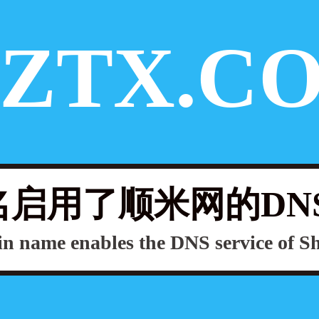
ZTX.C
启用了顺米网的DN
n name enables the DNS service of 