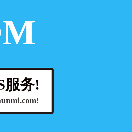
OM
S服务!
Shunmi.com!