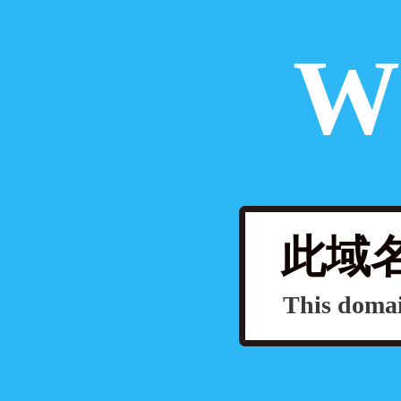
W
此域名
This domai